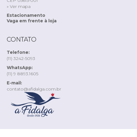
CEP 05615-001
» Ver mapa
Estacionamento
Vaga em frente à loja
CONTATO
Telefone:
(11) 3242-5093
WhatsApp:
(11) 9 8893.1605
E-mail:
contato@afidalga.com.br