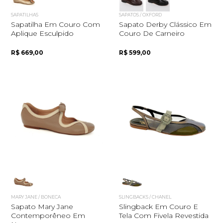
SAPATILHAS
SAPATOS / OXFORD
Sapatilha Em Couro Com
Sapato Derby Clássico Em
Aplique Esculpido
Couro De Carneiro
R$ 669,00
R$ 599,00
MARY JANE / BONECA
SLINGBACKS / CHANEL
Sapato Mary Jane
Slingback Em Couro E
Contemporêneo Em
Tela Com Fivela Revestida