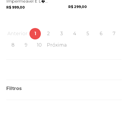
Impermeável E L�...
R$ 299,00
R$ 999,00
Anterior
1
2
3
4
5
6
7
8
9
10
Próxima
Filtros