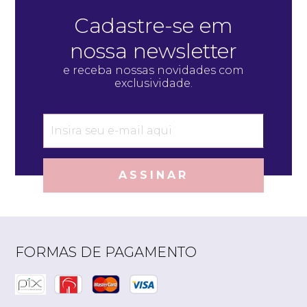
Quero me cadastrar
Cadastre-se em
nossa newsletter
e receba nossas novidades com
exclusividade.
ASSINAR
FORMAS DE PAGAMENTO