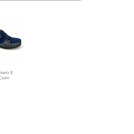
ouro E
 Com
o
a