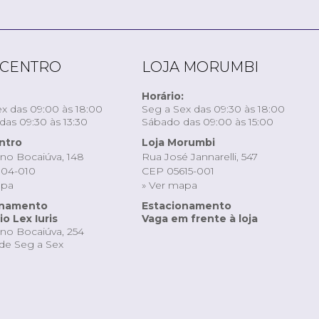
 CENTRO
LOJA MORUMBI
Horário:
x das 09:00 às 18:00
Seg a Sex das 09:30 às 18:00
as 09:30 às 13:30
Sábado das 09:00 às 15:00
ntro
Loja Morumbi
ino Bocaiúva, 148
Rua José Jannarelli, 547
04-010
CEP 05615-001
apa
» Ver mapa
onamento
Estacionamento
o Lex Iuris
Vaga em frente à loja
ino Bocaiúva, 254
de Seg a Sex