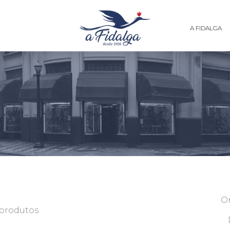
A FIDALGA
O
 produtos