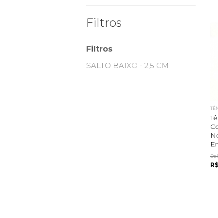
Filtros
Filtros
SALTO BAIXO - 2,5 CM
TÊ
Tê
C
N
Em
De 
R$