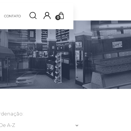
CONTATO
0
rdenação: