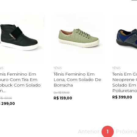
NIS
TÊNIS
TÊNIS
nis Feminino Em
Tênis Feminino Em
Tenis Em C
ouro Com Tira Em
Lona, Com Solado De
Neoprene
obuck Com Solado
Borracha
Solado Em
...
Poliuretan
De R$ 199,00
R$ 399,00
R$ 159,00
R$ 459,00
 299,00
Anterior
1
Próxim