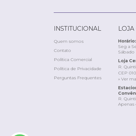
INSTITUCIONAL
LOJA
Horário:
Quem somos
Seg a Se
Contato
Sábado d
Política Comercial
Loja Ce
R. Quint
Política de Privacidade
CEP 010
Perguntas Frequentes
» Ver m
Estaci
Convêni
R. Quint
Apenas 