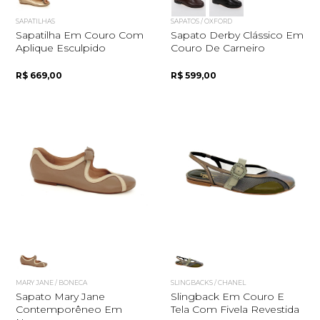
SAPATILHAS
SAPATOS / OXFORD
Sapatilha Em Couro Com
Sapato Derby Clássico Em
Aplique Esculpido
Couro De Carneiro
R$ 669,00
R$ 599,00
MARY JANE / BONECA
SLINGBACKS / CHANEL
Sapato Mary Jane
Slingback Em Couro E
Contemporêneo Em
Tela Com Fivela Revestida