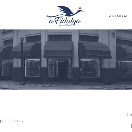
A FIDALGA
O
 produtos