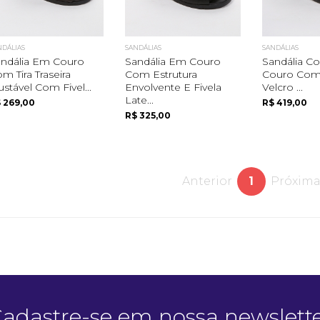
NDÁLIAS
SANDÁLIAS
SANDÁLIAS
ndália Em Couro
Sandália Em Couro
Sandália C
m Tira Traseira
Com Estrutura
Couro Com
ustável Com Fivel...
Envolvente E Fivela
Velcro ...
Late...
 269,00
R$ 419,00
R$ 325,00
Quero me cadastrar
Anterior
1
Próxim
adastre-se em nossa newslett