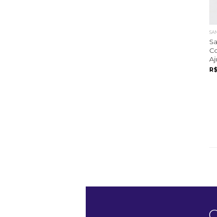
SA
Sa
Co
Aj
R$
C