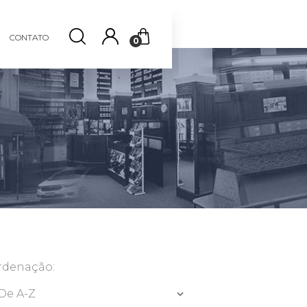
CONTATO
0
rdenação: