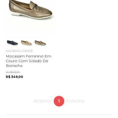
MOCASSINS / LOAFERS
Mocassim Feminino Em
Couro Com Solado De
Borracha
De R$ 615,00
R$ 349,00
Anterior
1
Próxima