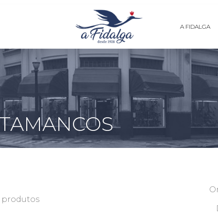
A FIDALGA
/ TAMANCOS
O
5 produtos