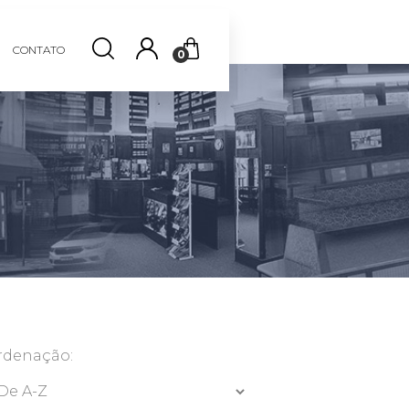
CONTATO
0
rdenação: