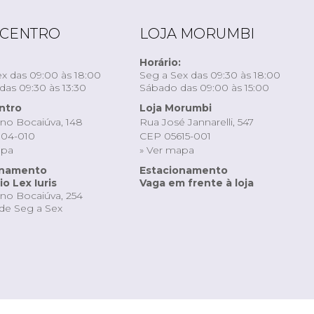
 CENTRO
LOJA MORUMBI
Horário:
x das 09:00 às 18:00
Seg a Sex das 09:30 às 18:00
as 09:30 às 13:30
Sábado das 09:00 às 15:00
ntro
Loja Morumbi
ino Bocaiúva, 148
Rua José Jannarelli, 547
04-010
CEP 05615-001
apa
» Ver mapa
onamento
Estacionamento
o Lex Iuris
Vaga em frente à loja
ino Bocaiúva, 254
de Seg a Sex