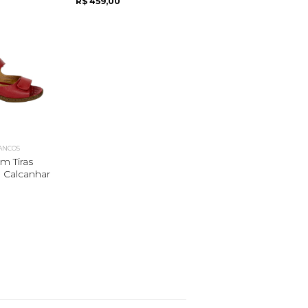
R$ 459,00
MANCOS
m Tiras
E Calcanhar
a