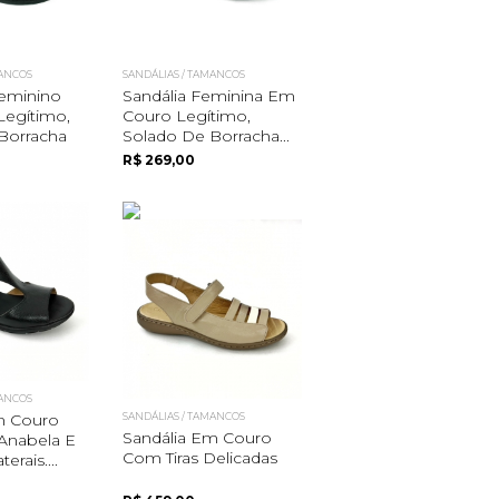
MANCOS
SANDÁLIAS / TAMANCOS
eminino
Sandália Feminina Em
egítimo,
Couro Legítimo,
Borracha
Solado De Borracha...
R$ 269,00
MANCOS
m Couro
SANDÁLIAS / TAMANCOS
Sandália Em Couro
Anabela E
Com Tiras Delicadas
erais....