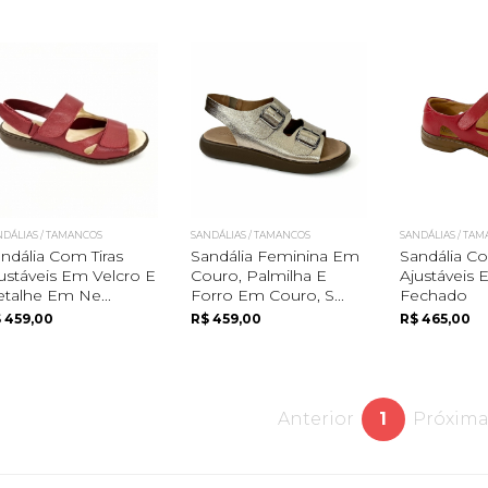
Quero me cadastrar
NDÁLIAS / TAMANCOS
SANDÁLIAS / TAMANCOS
SANDÁLIAS / TA
ndália Com Tiras
Sandália Feminina Em
Sandália Co
ustáveis Em Velcro E
Couro, Palmilha E
Ajustáveis 
talhe Em Ne...
Forro Em Couro, S...
Fechado
 459,00
R$ 459,00
R$ 465,00
Anterior
1
Próxim