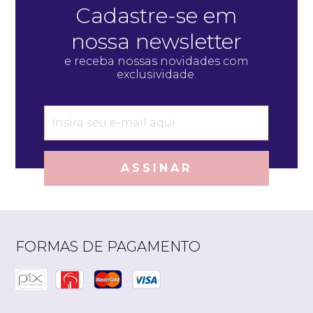
Cadastre-se em
Quero me cadastrar
nossa newsletter
e receba nossas novidades com
exclusividade.
ASSINAR
FORMAS DE PAGAMENTO