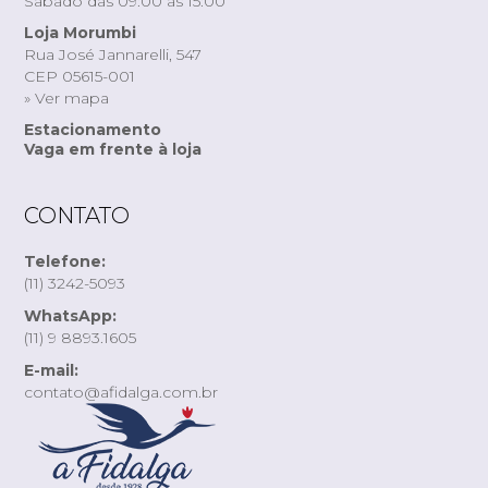
Sábado das 09:00 às 15:00
Loja Morumbi
Rua José Jannarelli, 547
CEP 05615-001
» Ver mapa
Estacionamento
Vaga em frente à loja
CONTATO
Telefone:
(11) 3242-5093
WhatsApp:
(11) 9 8893.1605
E-mail:
contato@afidalga.com.br