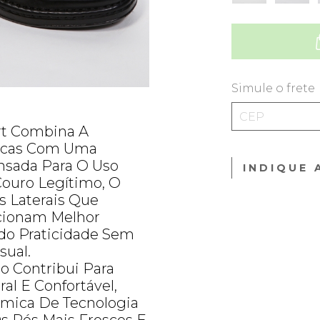
Simule o frete
rt Combina A
sicas Com Uma
nsada Para O Uso
INDIQUE 
Couro Legítimo, O
s Laterais Que
rcionam Melhor
do Praticidade Sem
sual.
o Contribui Para
al E Confortável,
mica De Tecnologia