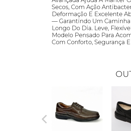
Avançada Ajuda A Manter O
Secos, Com Ação Antibacter
Deformação E Excelente A
— Garantindo Um Caminhar
Longo Do Dia. Leve, Flexíve
Modelo Pensado Para Acom
Com Conforto, Segurança E 
OU