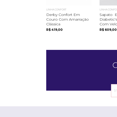
LINHA CONFORT
LINHA CONFO
Derby Confort Em
Sapato E
Couro Com Amarração
Diabetic'
Clássica
Com Velc.
R$ 419,00
R$ 609,00
C