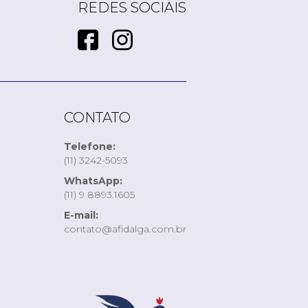
REDES SOCIAIS
CONTATO
Telefone:
(11) 3242-5093
WhatsApp:
(11) 9 8893.1605
E-mail:
contato@afidalga.com.br