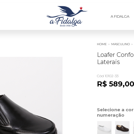
A FIDALGA
HOME
»
MASCULINO
»
Loafer Conf
Laterais
Cód 10102-33
R$ 589,0
Selecione a co
numeração