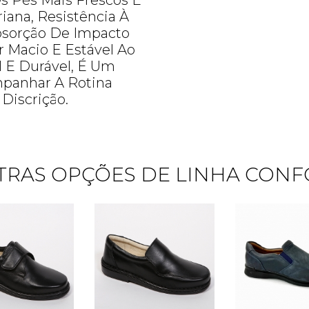
s Pés Mais Frescos E
iana, Resistência À
bsorção De Impacto
 Macio E Estável Ao
l E Durável, É Um
panhar A Rotina
Discrição.
TRAS OPÇÕES DE LINHA CONF
Quero me cadastrar