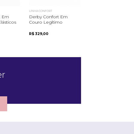
LINHA CONFORT
LINHA CONFORT
t Em
Derby Confort Em
Derby Confort Em
ásticos
Couro Legítimo
Couro Com Amarraç
Clássica
R$ 329,00
R$ 419,00
er