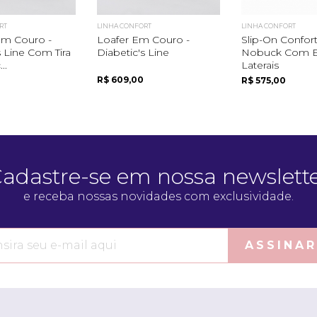
RT
LINHA CONFORT
LINHA CONFORT
m Couro -
Loafer Em Couro -
Slip-On Confor
s Line Com Tira
Diabetic's Line
Nobuck Com El
..
Laterais
R$ 609,00
R$ 575,00
adastre-se em nossa newslett
e receba nossas novidades com exclusividade.
ASSINAR