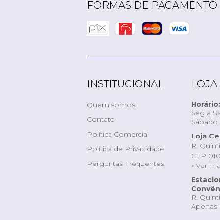
FORMAS DE PAGAMENTO
INSTITUCIONAL
LOJA
Horário:
Quem somos
Seg a Se
Contato
Sábado d
Política Comercial
Loja Ce
R. Quint
Política de Privacidade
CEP 010
Perguntas Frequentes
» Ver m
Estaci
Convêni
R. Quint
Apenas 