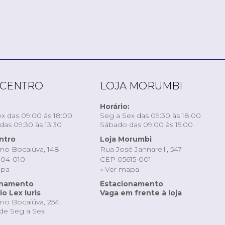
 CENTRO
LOJA MORUMBI
Horário:
x das 09:00 às 18:00
Seg a Sex das 09:30 às 18:00
as 09:30 às 13:30
Sábado das 09:00 às 15:00
ntro
Loja Morumbi
ino Bocaiúva, 148
Rua José Jannarelli, 547
04-010
CEP 05615-001
apa
» Ver mapa
onamento
Estacionamento
o Lex Iuris
Vaga em frente à loja
ino Bocaiúva, 254
de Seg a Sex