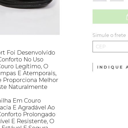
Simule o frete
rt Foi Desenvolvido
 Conforto No Uso
Couro Legítimo, O
INDIQUE 
impas E Atemporais,
 Proporciona Melhor
ste Naturalmente
milha Em Couro
cia E Agradável Ao
onforto Prolongado
ível E Resistente, O