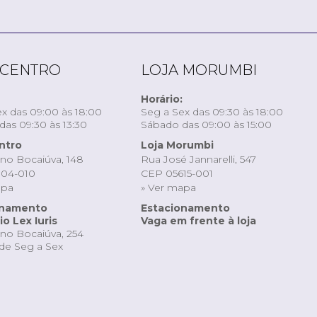
 CENTRO
LOJA MORUMBI
Horário:
x das 09:00 às 18:00
Seg a Sex das 09:30 às 18:00
as 09:30 às 13:30
Sábado das 09:00 às 15:00
ntro
Loja Morumbi
ino Bocaiúva, 148
Rua José Jannarelli, 547
04-010
CEP 05615-001
apa
» Ver mapa
onamento
Estacionamento
o Lex Iuris
Vaga em frente à loja
ino Bocaiúva, 254
de Seg a Sex