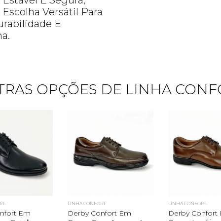
Estável E Segura,
scolha Versátil Para
rabilidade E
a.
TRAS OPÇÕES DE LINHA CONF
Quero me cadastrar
RT
LINHA CONFORT
LINHA CONFORT
nfort Em
Derby Confort Em
Derby Confort