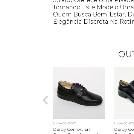
Solado Oferece Uma Pisada 
Tornando Este Modelo Uma E
Quem Busca Bem-Estar, Du
Elegância Discreta Na Rotin
OU
LINHA CONFORT
LINHA CONFO
Derby Confort Em
Derby Co