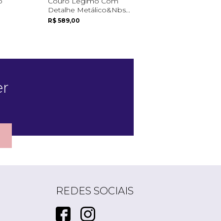
o
Couro Legímo Com
Diabetic's Line
Detalhe Metálico&nbs...
R$ 609,00
R$ 589,00
er
REDES SOCIAIS