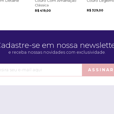
m Detalhe
Couro Com Amarração
Couro Legítim
Clássica
R$ 329,00
R$ 419,00
adastre-se em nossa newslett
e receba nossas novidades com exclusividade.
ASSINAR