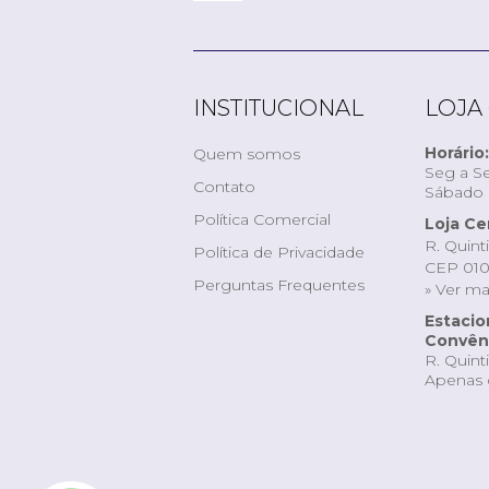
INSTITUCIONAL
LOJA
Horário:
Quem somos
Seg a Se
Contato
Sábado d
Política Comercial
Loja Ce
R. Quint
Política de Privacidade
CEP 010
Perguntas Frequentes
» Ver m
Estaci
Convêni
R. Quint
Apenas 