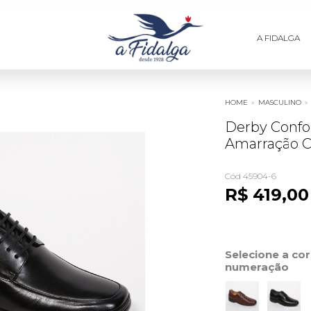
A FIDALGA
HOME
»
MASCULINO
»
Derby Conf
Amarração C
Cód 45904-6
R$ 419,00
Selecione a co
numeração