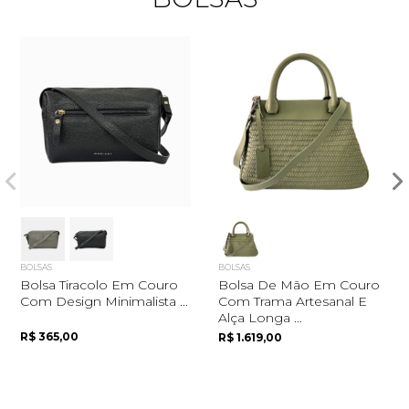
Quero me cadastrar
BOLSAS
BOLSAS
Bolsa Tiracolo Em Couro
Bolsa De Mão Em Couro
Com Design Minimalista ...
Com Trama Artesanal E
Alça Longa ...
R$ 365,00
R$ 1.619,00