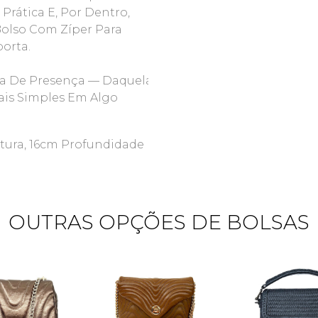
Prática E, Por Dentro,
Bolso Com Zíper Para
orta.
ia De Presença — Daquelas
is Simples Em Algo
tura, 16cm Profundidade
OUTRAS OPÇÕES DE BOLSAS
Quero me cadastrar