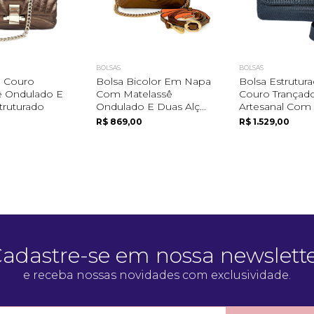
BOLSAS
BOLSAS
 Couro
Bolsa Bicolor Em Napa
Bolsa Estrutur
ê Ondulado E
Com Matelassê
Couro Trançad
truturado
Ondulado E Duas Alç...
Artesanal Com D
R$ 869,00
R$ 1.529,00
adastre-se em nossa newslett
e receba nossas novidades com exclusividade.