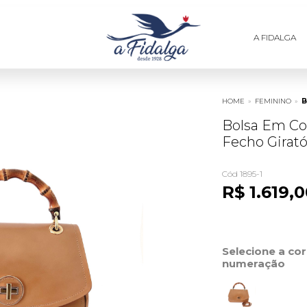
A FIDALGA
HOME
»
FEMININO
»
B
Bolsa Em C
Fecho Girató
Cód 1895-1
R$ 1.619,
Selecione a co
numeração