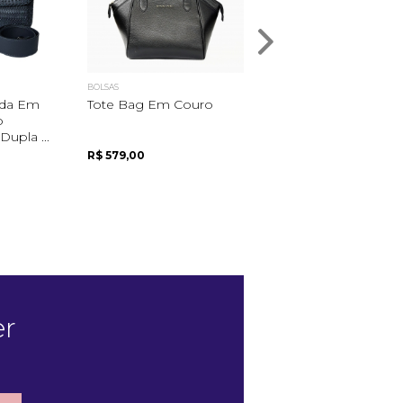
BOLSAS
BOLSAS
ada Em
Tote Bag Em Couro
Bolsa Estruturada C
o
Detalhe De Corrente
upla ...
R$ 579,00
R$ 639,00
er