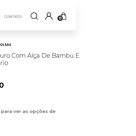
CONTATO
0
OLSAS
ouro Com Alça De Bambu E
rio
00
r para ver as opções de