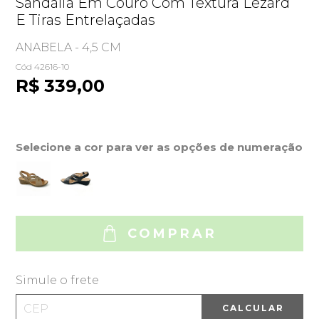
Sandália Em Couro Com Textura Lezard
E Tiras Entrelaçadas
ANABELA - 4,5 CM
Cód 42616-10
R$ 339,00
Selecione a cor para ver as opções de numeração
COMPRAR
Simule o frete
CALCULAR