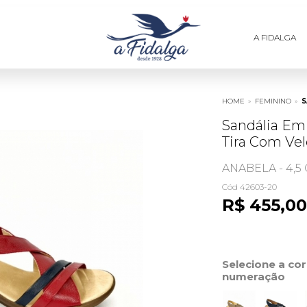
A FIDALGA
HOME
»
FEMININO
»
S
Sandália Em
Tira Com Vel
ANABELA - 4,5
Cód 42603-20
R$ 455,00
Selecione a co
numeração