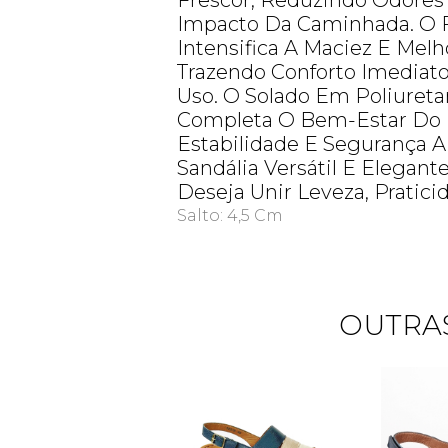
Frescor, Reduzindo Odores
Impacto Da Caminhada. O 
Intensifica A Maciez E Melh
Trazendo Conforto Imediat
Uso. O Solado Em Poliureta
Completa O Bem-Estar Do 
Estabilidade E Segurança 
Sandália Versátil E Elegant
Deseja Unir Leveza, Pratici
Salto: 4,5 Cm
OUTRAS