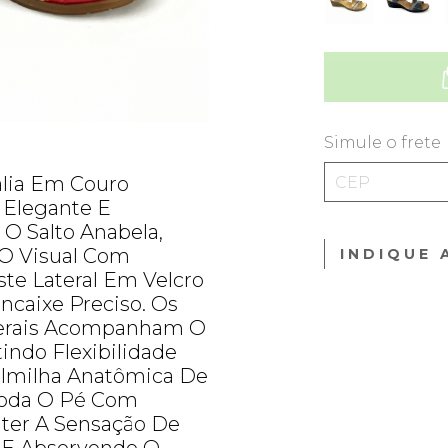
Simule o frete
ália Em Couro
 Elegante E
O Salto Anabela,
 O Visual Com
INDIQUE 
te Lateral Em Velcro
Encaixe Preciso. Os
aterais Acompanham O
ndo Flexibilidade
almilha Anatômica De
moda O Pé Com
ter A Sensação De