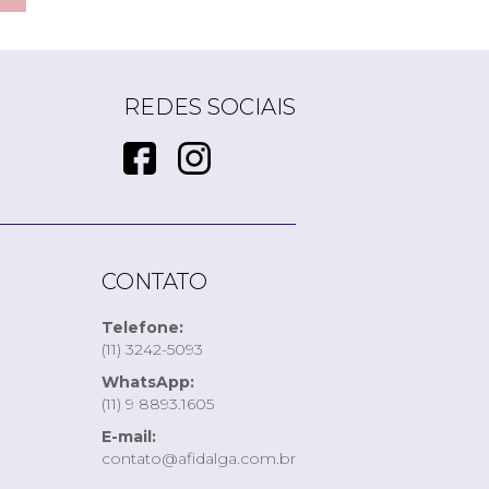
REDES SOCIAIS
CONTATO
Telefone:
(11) 3242-5093
WhatsApp:
(11) 9 8893.1605
E-mail:
contato@afidalga.com.br