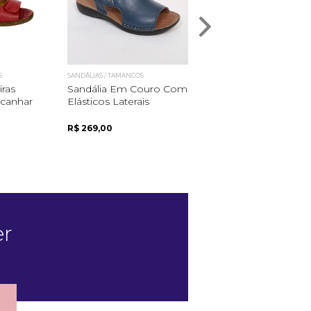
S
SANDÁLIAS / TAMANCOS
SANDÁLIAS / TAMANCOS
iras
Sandália Em Couro Com
Sandália Em Couro,
lcanhar
Elásticos Laterais
Com Ajustes Em Velc
R$ 269,00
R$ 269,00
er