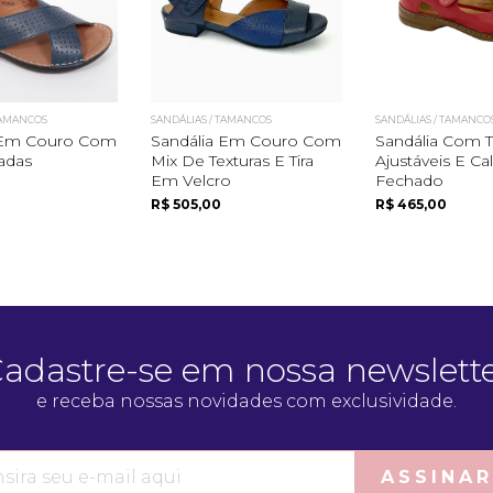
TAMANCOS
SANDÁLIAS / TAMANCOS
SANDÁLIAS / TAMANCO
 Em Couro Com
Sandália Em Couro Com
Sandália Com T
zadas
Mix De Texturas E Tira
Ajustáveis E Ca
Em Velcro
Fechado
R$ 505,00
R$ 465,00
adastre-se em nossa newslett
e receba nossas novidades com exclusividade.
ASSINAR