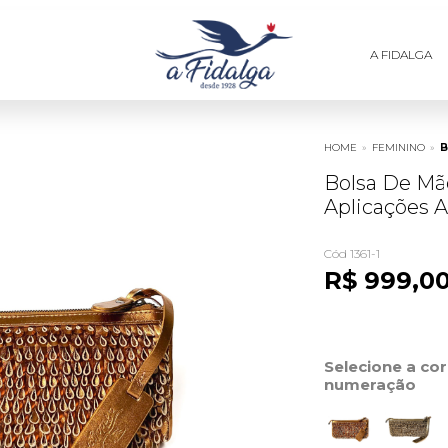
A FIDALGA
HOME
»
FEMININO
»
B
Bolsa De M
Aplicações A
Cód 1361-1
R$ 999,0
Selecione a co
numeração