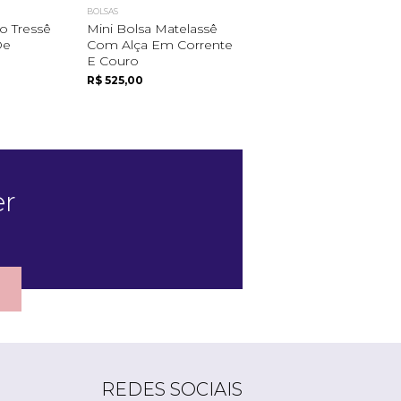
BOLSAS
BOLSAS
o Tressê
Mini Bolsa Matelassê
Bolsa Em Napa Co
De
Com Alça Em Corrente
Alça Trançada
E Couro
R$ 959,00
R$ 525,00
er
REDES SOCIAIS