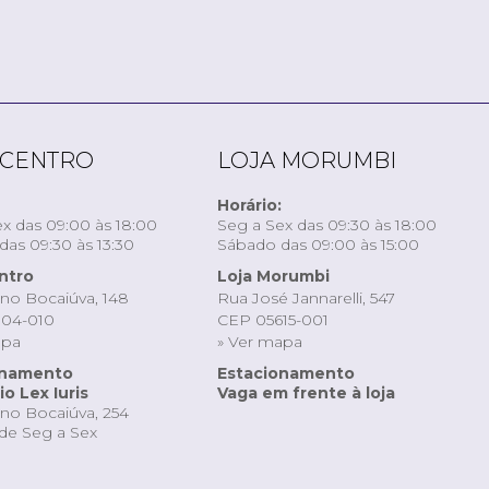
 CENTRO
LOJA MORUMBI
Horário:
x das 09:00 às 18:00
Seg a Sex das 09:30 às 18:00
as 09:30 às 13:30
Sábado das 09:00 às 15:00
ntro
Loja Morumbi
ino Bocaiúva, 148
Rua José Jannarelli, 547
04-010
CEP 05615-001
apa
» Ver mapa
onamento
Estacionamento
o Lex Iuris
Vaga em frente à loja
ino Bocaiúva, 254
de Seg a Sex