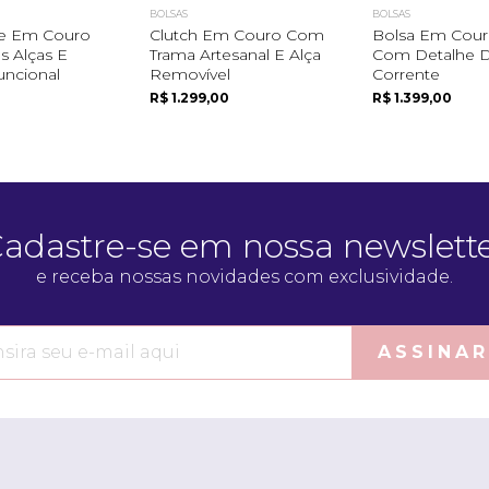
BOLSAS
BOLSAS
te Em Couro
Clutch Em Couro Com
Bolsa Em Cour
 Alças E
Trama Artesanal E Alça
Com Detalhe 
uncional
Removível
Corrente
R$ 1.299,00
R$ 1.399,00
adastre-se em nossa newslett
e receba nossas novidades com exclusividade.
ASSINAR