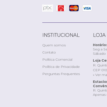
INSTITUCIONAL
LOJA
Horário:
Quem somos
Seg a Se
Contato
Sábado d
Política Comercial
Loja Ce
R. Quint
Política de Privacidade
CEP 010
Perguntas Frequentes
» Ver m
Estaci
Convêni
R. Quint
Apenas 