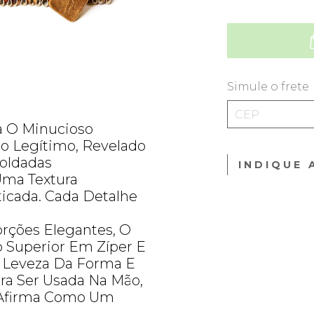
Simule o frete
a O Minucioso
o Legítimo, Revelado
oldadas
INDIQUE 
ma Textura
sticada. Cada Detalhe
rções Elegantes, O
 Superior Em Zíper E
 A Leveza Da Forma E
ara Ser Usada Na Mão,
 Afirma Como Um