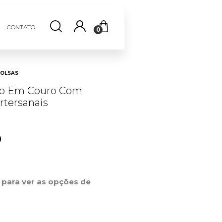
CONTATO
0
OLSAS
ão Em Couro Com
rtersanais
0
r para ver as opções de