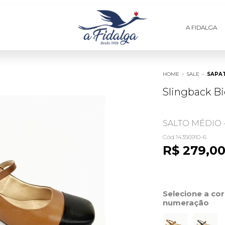
A FIDALGA
HOME
»
SALE
»
SAPA
Slingback B
SALTO MÉDIO 
Cód 14356910-6
R$ 279,0
Selecione a co
numeração