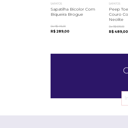
SAPATOS
SAPATOS
Sapatilha Bicolor Com
Peep To
Biqueira Brogue
Couro C
Neolite
De R$ 415,00
De R$ 699,00
R$ 289,00
R$ 489,00
C