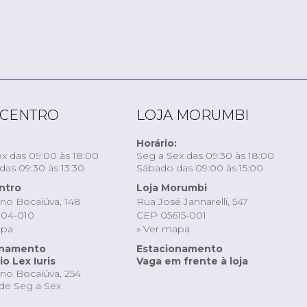
 CENTRO
LOJA MORUMBI
Horário:
x das 09:00 às 18:00
Seg a Sex das 09:30 às 18:00
as 09:30 às 13:30
Sábado das 09:00 às 15:00
ntro
Loja Morumbi
ino Bocaiúva, 148
Rua José Jannarelli, 547
04-010
CEP 05615-001
apa
» Ver mapa
onamento
Estacionamento
o Lex Iuris
Vaga em frente à loja
ino Bocaiúva, 254
de Seg a Sex