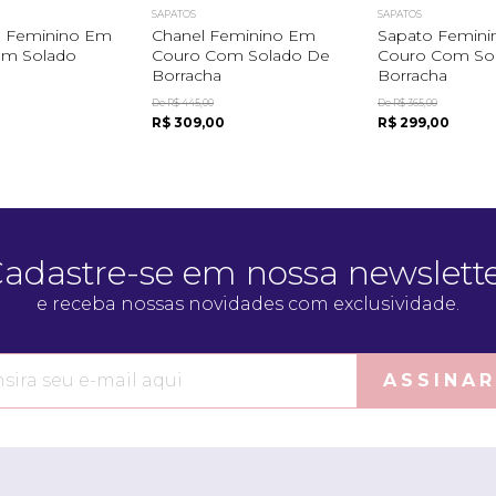
SAPATOS
SAPATOS
e Feminino Em
Chanel Feminino Em
Sapato Femin
om Solado
Couro Com Solado De
Couro Com So
Borracha
Borracha
De R$ 445,00
De R$ 365,00
R$ 309,00
R$ 299,00
adastre-se em nossa newslett
e receba nossas novidades com exclusividade.
ASSINAR