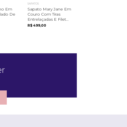
SAPATOS
SAPATOS
ino Em
Sapato Mary Jane Em
Sapato Feminino E
lado De
Couro Com Tiras
Couro, Com Solado
Entrelaçadas E Filet...
Neolite
R$ 499,00
De R$ 425,00
R$ 299,00
er