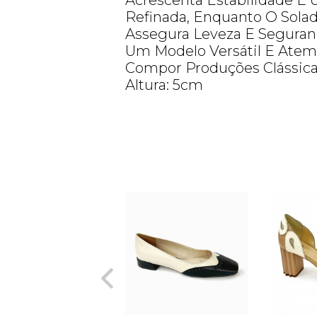
Acrescenta Estabilidade E 
Refinada, Enquanto O Sola
Assegura Leveza E Seguran
Um Modelo Versátil E Atemp
Compor Produções Clássic
Altura: 5cm