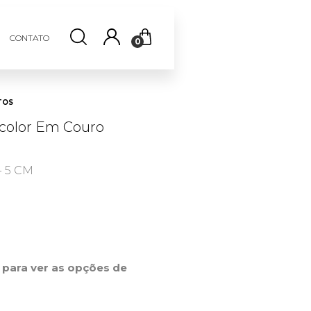
CONTATO
0
TOS
icolor Em Couro
- 5 CM
0
r para ver as opções de