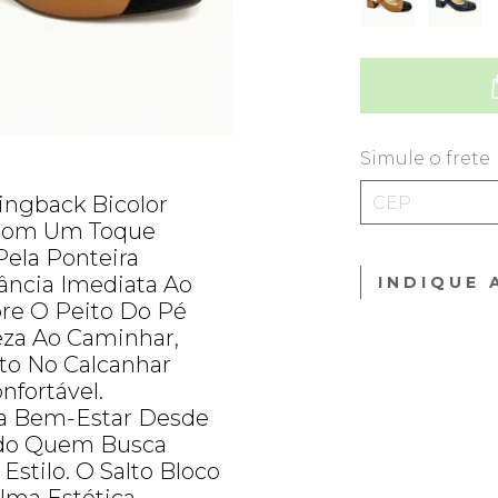
Simule o frete
ingback Bicolor
 Com Um Toque
ela Ponteira
ância Imediata Ao
INDIQUE 
bre O Peito Do Pé
eza Ao Caminhar,
to No Calcanhar
nfortável.
a Bem-Estar Desde
ndo Quem Busca
stilo. O Salto Bloco