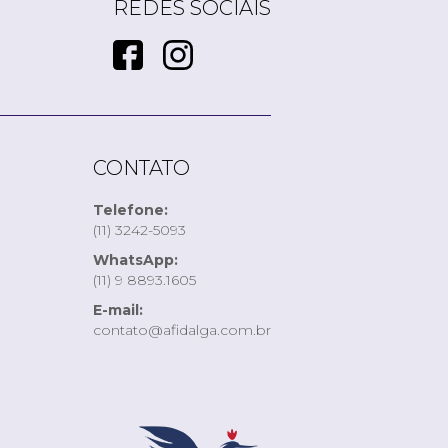
REDES SOCIAIS
CONTATO
Telefone:
(11) 3242-5093
WhatsApp:
(11) 9 8893.1605
E-mail:
contato@afidalga.com.br