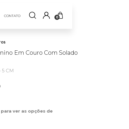
CONTATO
0
TOS
nino Em Couro Com Solado
- 5 CM
0
r para ver as opções de