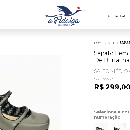
A FIDALGA
HOME
»
SALE
»
SAPA
Sapato Femi
De Borracha
SALTO MÉDIO 
Cód 5979-2
R$ 299,0
Selecione a co
numeração