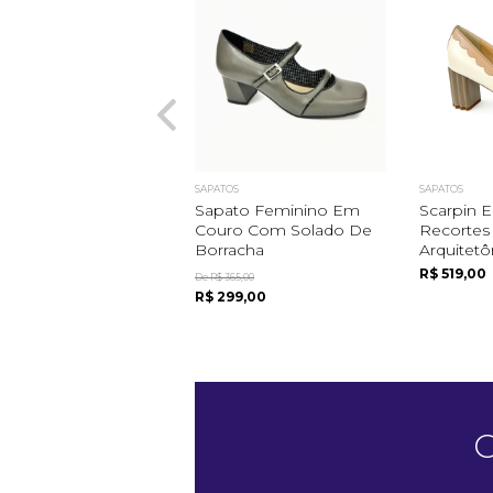
SAPATOS
SAPATOS
Sapato Feminino Em
Scarpin
Couro Com Solado De
Recortes 
Borracha
Arquitetô
R$ 519,00
De R$ 365,00
R$ 299,00
C