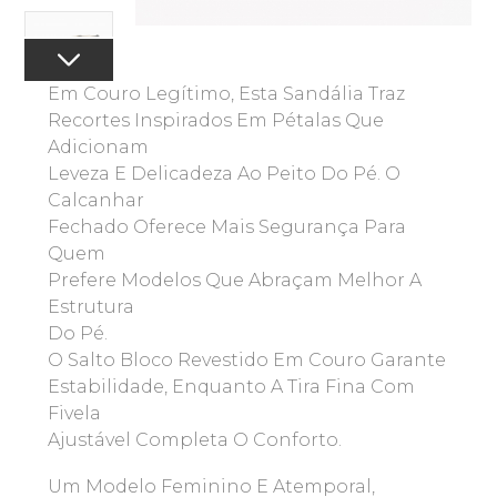
Em Couro Legítimo, Esta Sandália Traz
Recortes Inspirados Em Pétalas Que
Adicionam
Leveza E Delicadeza Ao Peito Do Pé. O
Calcanhar
Fechado Oferece Mais Segurança Para
Quem
Prefere Modelos Que Abraçam Melhor A
Estrutura
Do Pé.
O Salto Bloco Revestido Em Couro Garante
Estabilidade, Enquanto A Tira Fina Com
Fivela
Ajustável Completa O Conforto.
Um Modelo Feminino E Atemporal,