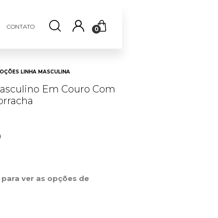
CONTATO
0
ÇÕES LINHA MASCULINA
asculino Em Couro Com
orracha
0
r para ver as opções de