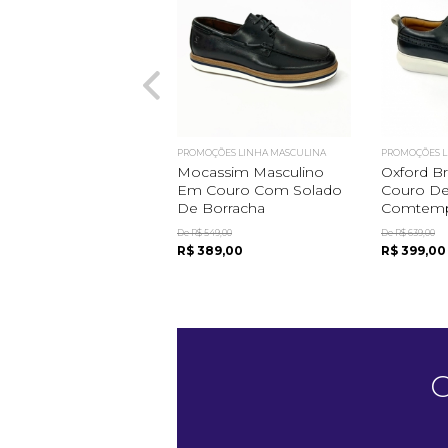
PROMOÇÕES LINHA MASCULINA
PROMOÇÕES L
Mocassim Masculino
Oxford B
Em Couro Com Solado
Couro De
De Borracha
Comtemp
De R$ 549,00
De R$ 639,00
R$ 389,00
R$ 399,00
C