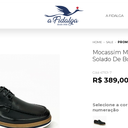
A FIDALGA
HOME
»
SALE
»
PROMO
Mocassim M
Solado De B
Cód 47101-7
R$ 389,0
Selecione a co
numeração