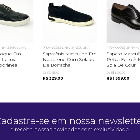
Quero me cadastrar
INHA MASCULINA
PROMOÇÕES LINHA MASCULINA
PROMOÇÕES LINHA M
rogue Em
Sapatênis Masculino Em
Sapato Mascul
 Leitura
Neoprene Com Solado
Pelica Feito 
orânea
De Borracha
Sola De Cour...
De R$ 415,00
De R$ 1.999,00
R$ 329,00
R$ 1.399,00
adastre-se em nossa newslett
e receba nossas novidades com exclusividade.