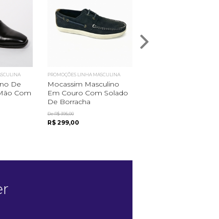
ASCULINA
PROMOÇÕES LINHA MASCULINA
PROMOÇÕES LINHA MASCULIN
ino De
Mocassim Masculino
Sapato Masculino D
À Mão Com
Em Couro Com Solado
Cromo Alemão Feito
De Borracha
Mão Com Sola&...
De R$ 395,00
De R$ 4.395,00
R$ 299,00
R$ 3.099,00
er