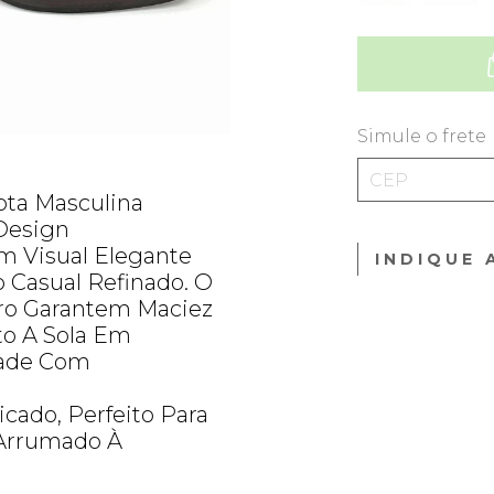
Simule o frete
ota Masculina
Design
m Visual Elegante
INDIQUE 
 Casual Refinado. O
ro Garantem Maciez
to A Sola Em
dade Com
icado, Perfeito Para
Arrumado À