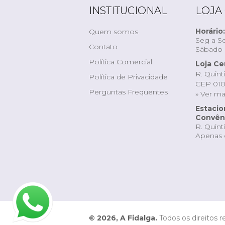
INSTITUCIONAL
LOJA
Horário:
Quem somos
Seg a Se
Contato
Sábado d
Política Comercial
Loja Ce
R. Quint
Política de Privacidade
CEP 010
Perguntas Frequentes
» Ver m
Estaci
Convêni
R. Quint
Apenas 
© 2026, A Fidalga.
Todos os direitos r