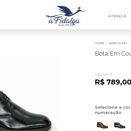
A FIDALGA
HOME
»
MASCULINO
»
Bota Em Cour
Cód 145-12
R$ 789,0
Selecione a co
numeração