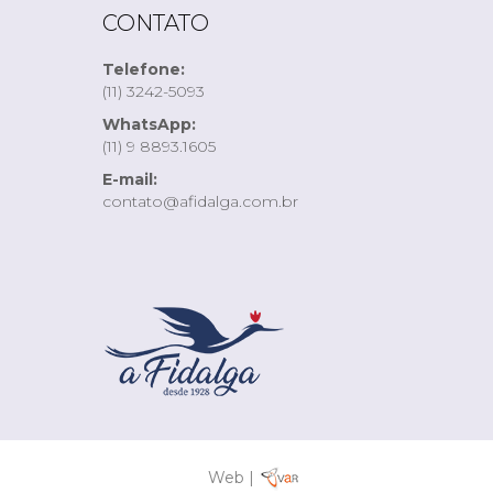
CONTATO
Telefone:
(11) 3242-5093
WhatsApp:
(11) 9 8893.1605
E-mail:
contato@afidalga.com.br
Web |