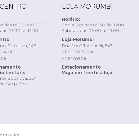
 CENTRO
LOJA MORUMBI
Horário:
x das 09:00 às 18:00
Seg a Sex das 09:30 às 18:00
as 09:30 às 13:30
Sábado das 09:00 às 15:00
ntro
Loja Morumbi
ino Bocaiúva, 148
Rua José Jannarelli, 547
04-010
CEP 05615-001
apa
» Ver mapa
onamento
Estacionamento
o Lex Iuris
Vaga em frente à loja
ino Bocaiúva, 254
de Seg a Sex
eservados.