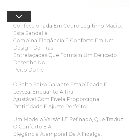
Confeccionada Em Couro Legítimo Macio,
Esta Sandália
Combina Elegância E Conforto Em Um
Design De Tiras
Entrelaçadas Que Formam Um Delicado
Desenho No
Peito Do Pé.
O Salto Baixo Garante Estabilidade E
Leveza, Enquanto A Tira
Ajustável Com Fivela Proporciona
Praticidade E Ajuste Perfeito.
Um Modelo Versátil E Refinado, Que Traduz
O Conforto E A
Elegância Atemporal Da A Fidalga.