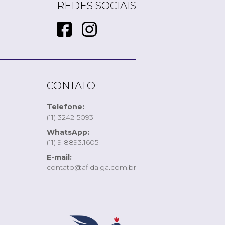
REDES SOCIAIS
CONTATO
Telefone:
(11) 3242-5093
WhatsApp:
(11) 9 8893.1605
E-mail:
contato@afidalga.com.br