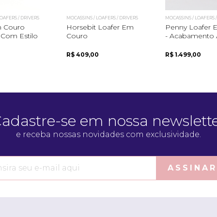
OAFERS / DRIVERS
MOCASSINS / LOAFERS / DRIVERS
MOCASSINS / LOAFERS 
m Couro
Horsebit Loafer Em
Penny Loafer 
 Com Estilo
Couro
- Acabamento 
R$ 409,00
R$ 1.499,00
adastre-se em nossa newslett
e receba nossas novidades com exclusividade.
ASSINAR