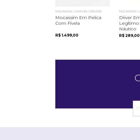
MOCASSINS / LOAFERS / DRIVERS
MOCASSINS / L
Mocassim Em Pelica
Driver E
Com Fivela
Legítimo
Náutico
R$ 1.499,00
R$ 289,00
C