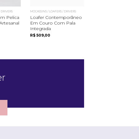
/ DRIVERS
MOCASSINS / LOAFERS / DRIVERS
MOCASSINS / LOAFERS / DRIVER
Em Pelica
Loafer Contemporâneo
Loafer Em Couro C
Artesanal
Em Couro Com Pala
Tassel
Integrada
R$ 635,00
R$ 509,00
er