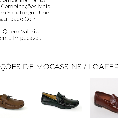
Acompanhar Tanto
 Combinações Mais
 Um Sapato Que Une
rsatilidade Com
a Quem Valoriza
ento Impecável.
ÇÕES DE MOCASSINS / LOAFERS
Quero me cadastrar