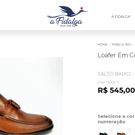
A FIDALGA
HOME
»
MASCULINO
»
Loafer Em C
SALTO BAIXO - 
Cód 33005-3
R$ 545,00
Selecione a co
numeração