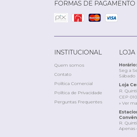
FORMAS DE PAGAMENTO
INSTITUCIONAL
LOJA
Horário:
Quem somos
Seg a Se
Contato
Sábado d
Política Comercial
Loja Ce
R. Quint
Política de Privacidade
CEP 010
Perguntas Frequentes
» Ver m
Estaci
Convêni
R. Quint
Apenas 