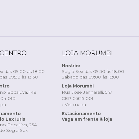
 CENTRO
LOJA MORUMBI
Horário:
x das 09:00 às 18:00
Seg a Sex das 09:30 às 18:00
as 09:30 às 13:30
Sábado das 09:00 às 15:00
ntro
Loja Morumbi
ino Bocaiúva, 148
Rua José Jannarelli, 547
04-010
CEP 05615-001
apa
» Ver mapa
onamento
Estacionamento
o Lex Iuris
Vaga em frente à loja
ino Bocaiúva, 254
de Seg a Sex