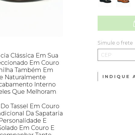
Simule o frete
ncia Clássica Em Sua
feccionado Em Couro
lmilha Também Em
ce Naturalmente
INDIQUE 
Acabamento Interno
eles Que Melhoram
 Do Tassel Em Couro
dicional Da Sapataria
Personalidade E
Solado Em Couro E