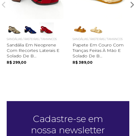
SANDÁLIAS / RASTEIRAS / TAMANCOS
SANDÁLIAS / RASTEIRAS / TAMANCOS
Sandália Em Neoprene
Papete Em Couro Com
Com Recortes Laterais E
Tranças Feiras À Mão E
Solado De B...
Solado De B...
Quero me cadastrar
R$ 299,00
R$ 389,00
Cadastre-se em
nossa newsletter