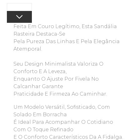
Feita Em Couro Legítimo, Esta Sandália
Rasteira Destaca-Se
Pela Pureza Das Linhas E Pela Elegância
Atemporal.
Seu Design Minimalista Valoriza O
Conforto E A Leveza,
Enquanto O Ajuste Por Fivela No
Calcanhar Garante
Praticidade E Firmeza Ao Caminhar.
Um Modelo Versátil, Sofisticado, Com
Solado Em Borracha
É Ideal Para Acompanhar O Cotidiano
Com O Toque Refinado
E O Conforto Característicos Da A Fidalga.