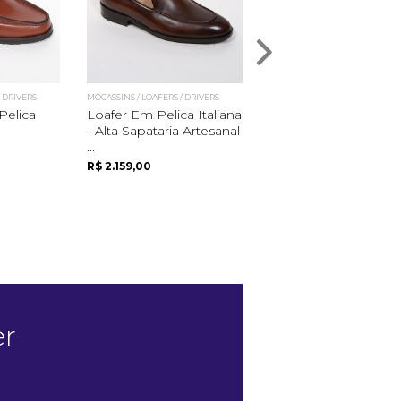
/ DRIVERS
MOCASSINS / LOAFERS / DRIVERS
MOCASSINS / LOAFERS / DRIVER
elica
Loafer Em Pelica Italiana
Mocassim Masculino
- Alta Sapataria Artesanal
...
R$ 2.159,00
INDISPONÍV
er