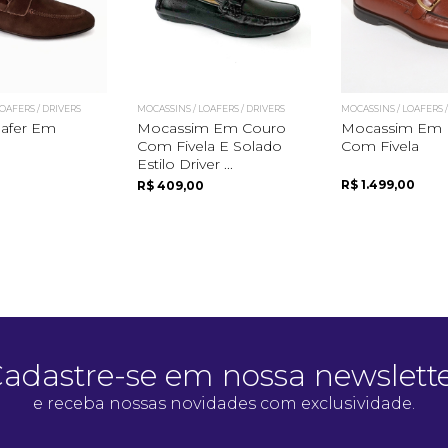
OAFERS / DRIVERS
MOCASSINS / LOAFERS / DRIVERS
MOCASSINS / LOAFERS 
afer Em
Mocassim Em Couro
Mocassim Em P
Com Fivela E Solado
Com Fivela
Estilo Driver ...
R$ 1.499,00
R$ 409,00
adastre-se em nossa newslett
e receba nossas novidades com exclusividade.