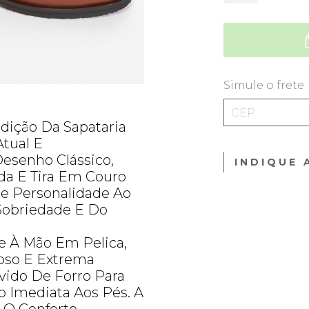
Simule o frete
dição Da Sapataria
tual E
esenho Clássico,
INDIQUE 
da E Tira Em Couro
re Personalidade Ao
Sobriedade E Do
e À Mão Em Pelica,
oso E Extrema
vido De Forro Para
o Imediata Aos Pés. A