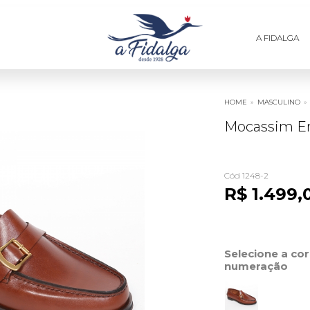
A FIDALGA
HOME
»
MASCULINO
»
Mocassim Em
Cód 1248-2
R$ 1.499,
Selecione a co
numeração