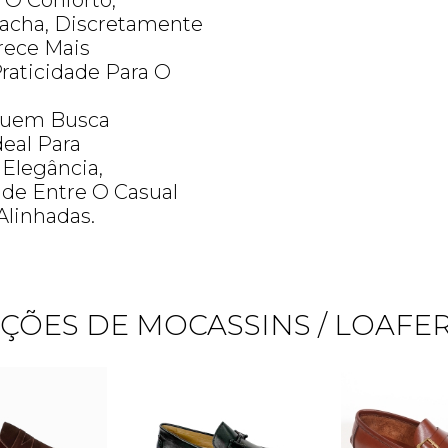
 O Conforto,
acha, Discretamente
rece Mais
Praticidade Para O
Quem Busca
deal Para
Elegância,
ade Entre O Casual
Alinhadas.
ÇÕES DE MOCASSINS / LOAFERS
Quero me cadastrar