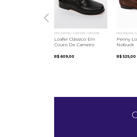
MOCASSINS / LOAFERS / DRIVERS
MOCASSINS / L
Loafer Clássico Em
Penny Lo
Couro De Carneiro
Nobuck
R$ 609,00
R$ 525,00
C