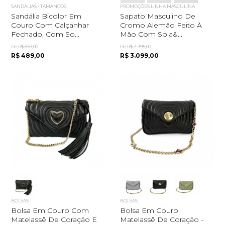
SANDÁLIAS / TAMANCOS
PROMOÇÕES LINHA MASCULINA
Sandália Bicolor Em
Sapato Masculino De
Couro Com Calçanhar
Cromo Alemão Feito À
Fechado, Com So...
Mão Com Sola&...
De R$ 659,00
De R$ 4.395,00
R$ 489,00
R$ 3.099,00
BOLSAS
BOLSAS
Bolsa Em Couro Com
Bolsa Em Couro
Matelassê De Coração E
Matelassê De Coração -