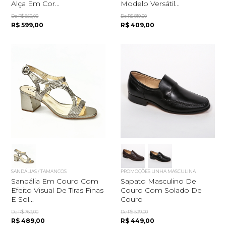
Alça Em Cor...
Modelo Versátil...
De R$ 859,00
De R$ 819,00
R$ 599,00
R$ 409,00
SANDÁLIAS / TAMANCOS
PROMOÇÕES LINHA MASCULINA
Sandália Em Couro Com
Sapato Masculino De
Efeito Visual De Tiras Finas
Couro Com Solado De
E Sol...
Couro
De R$ 769,00
De R$ 599,00
R$ 489,00
R$ 449,00