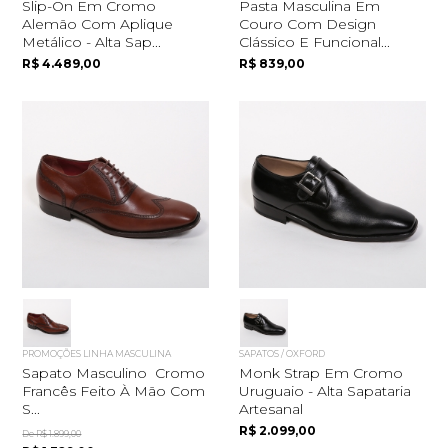
Slip-On Em Cromo
Pasta Masculina Em
Alemão Com Aplique
Couro Com Design
Metálico - Alta Sap...
Clássico E Funcional...
R$ 4.489,00
R$ 839,00
PROMOÇÕES LINHA MASCULINA
SAPATOS / OXFORD
Sapato Masculino Cromo
Monk Strap Em Cromo
Francês Feito À Mão Com
Uruguaio - Alta Sapataria
Quero me cadastrar
S...
Artesanal
R$ 2.099,00
De R$ 1.899,00