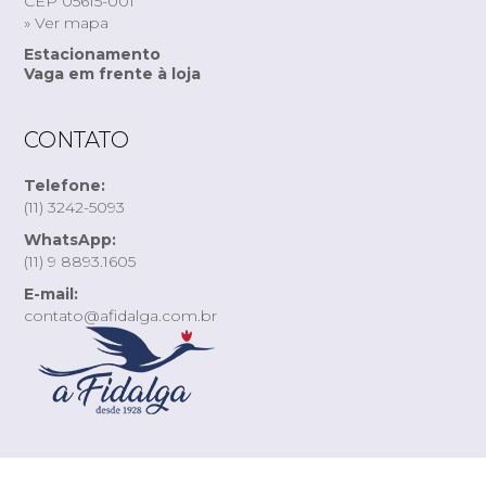
CEP 05615-001
» Ver mapa
Estacionamento
Vaga em frente à loja
CONTATO
Telefone:
(11) 3242-5093
WhatsApp:
(11) 9 8893.1605
E-mail:
contato@afidalga.com.br