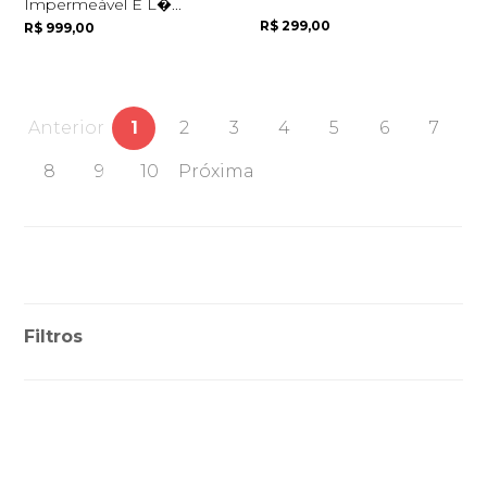
Impermeável E L�...
R$ 299,00
R$ 999,00
Anterior
1
2
3
4
5
6
7
8
9
10
Próxima
Filtros