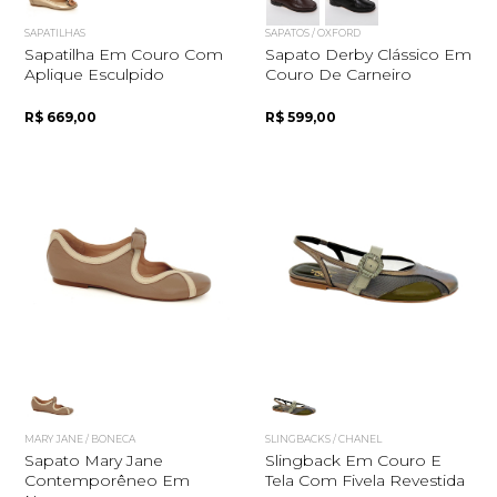
SAPATILHAS
SAPATOS / OXFORD
Sapatilha Em Couro Com
Sapato Derby Clássico Em
Aplique Esculpido
Couro De Carneiro
R$ 669,00
R$ 599,00
MARY JANE / BONECA
SLINGBACKS / CHANEL
Sapato Mary Jane
Slingback Em Couro E
Contemporêneo Em
Tela Com Fivela Revestida